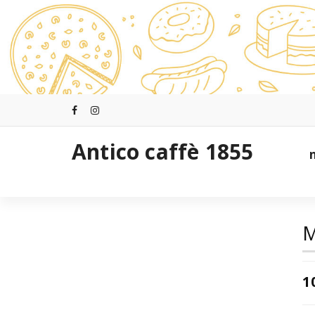
Aller
au
contenu
Antico caffè 1855
M
1