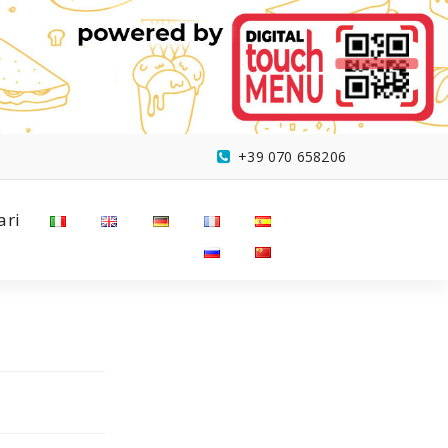
+39 070 658206
ari