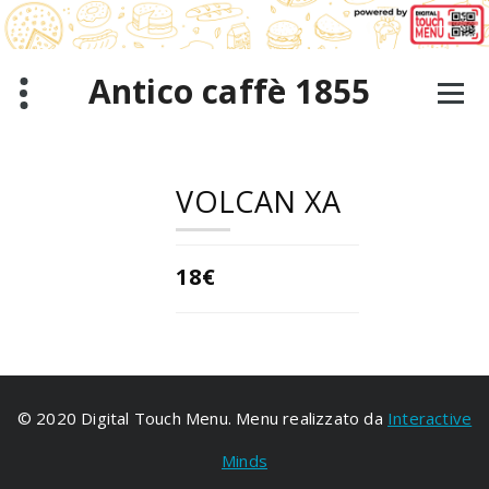
Aller
au
contenu
Antico caffè 1855
VOLCAN XA
18€
© 2020 Digital Touch Menu. Menu realizzato da
Interactive
Minds