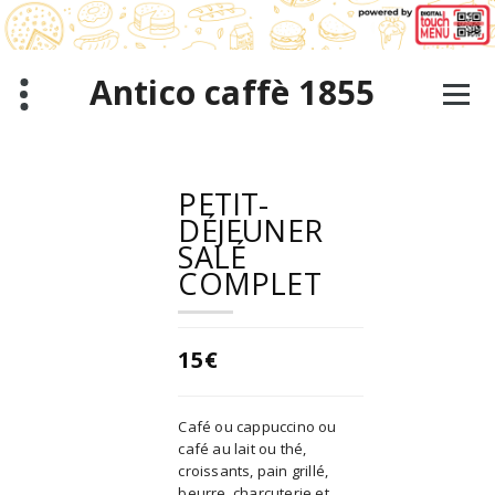
Aller
au
contenu
Antico caffè 1855
PETIT-
DÉJEUNER
SALÉ
COMPLET
15€
Café ou cappuccino ou
café au lait ou thé,
croissants, pain grillé,
beurre, charcuterie et