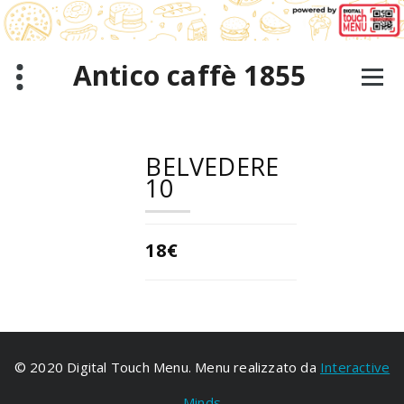
Aller
au
contenu
Antico caffè 1855
BELVEDERE
10
18€
© 2020 Digital Touch Menu. Menu realizzato da
Interactive
Minds