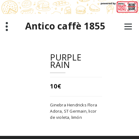
Saltar
al
contenido
Antico caffè 1855
PURPLE
RAIN
10€
Ginebra Hendricks Flora
Adora, ST Germain, licor
de violeta, limón