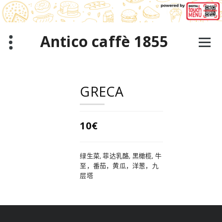
跳
至
正
文
Antico caffè 1855
GRECA
10€
绿生菜, 菲达乳酪, 黑橄榄, 牛
至，番茄，黄瓜，洋葱，九
层塔