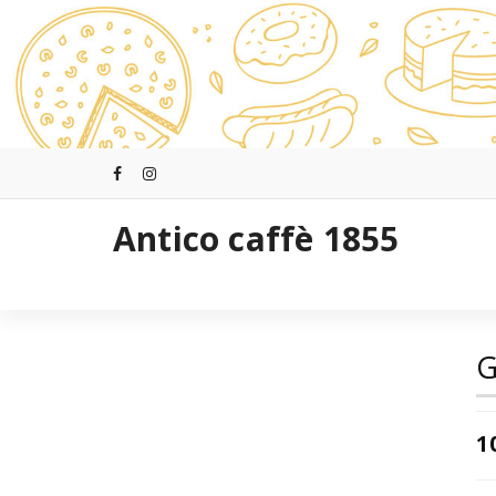
Saltar
al
contenido
Antico caffè 1855
G
1