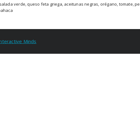
salada verde, queso feta griega, aceitunas negras, orégano, tomate, pep
bahaca
Interactive Minds