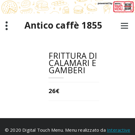
Salta
al
contenuto
Antico caffè 1855
FRITTURA DI
CALAMARI E
GAMBERI
26€
© 2020 Digital Touch Menu. Menu realizzato da
Interactive