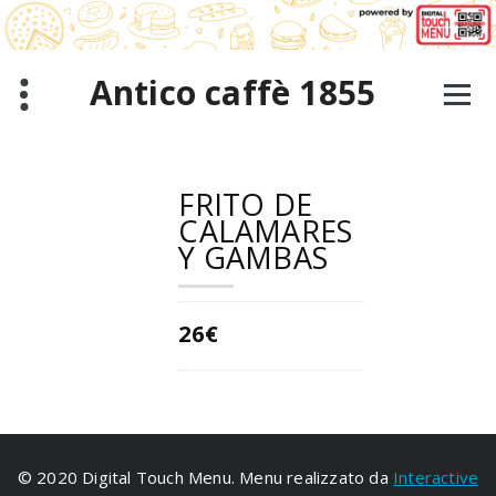
Saltar
al
contenido
Antico caffè 1855
FRITO DE
CALAMARES
Y GAMBAS
26€
© 2020 Digital Touch Menu. Menu realizzato da
Interactive