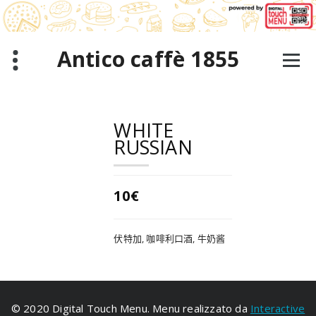
跳
至
正
文
Antico caffè 1855
WHITE
RUSSIAN
10€
伏特加, 咖啡利口酒, 牛奶酱
© 2020 Digital Touch Menu. Menu realizzato da
Interactive