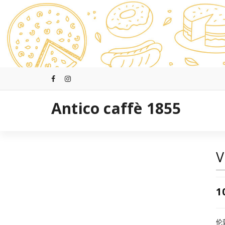
跳
至
正
文
Antico caffè 1855
V
1
伦