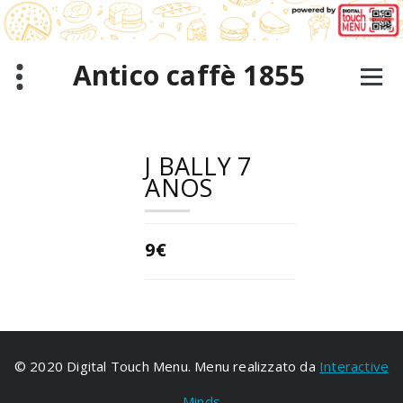
跳
至
正
文
Antico caffè 1855
J BALLY 7
ANOS
9€
© 2020 Digital Touch Menu. Menu realizzato da
Interactive
Minds