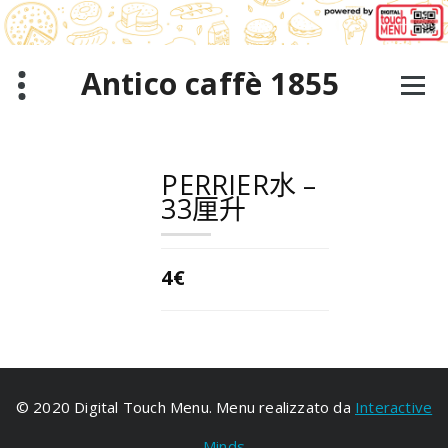
跳
至
正
文
Antico caffè 1855
PERRIER水 –
33厘升
4€
© 2020 Digital Touch Menu. Menu realizzato da
Interactive
Minds