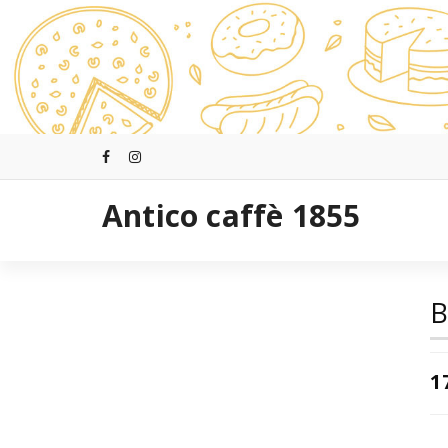
跳
至
正
文
Antico caffè 1855
B
1