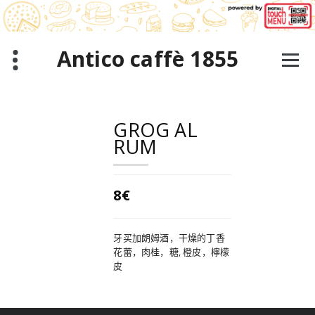
跳
至
正
文
Antico caffè 1855
GROG AL
RUM
8€
牙买加朗姆酒，干燥的丁香
花蕾，肉桂，糖, 橙皮，檸檬
皮