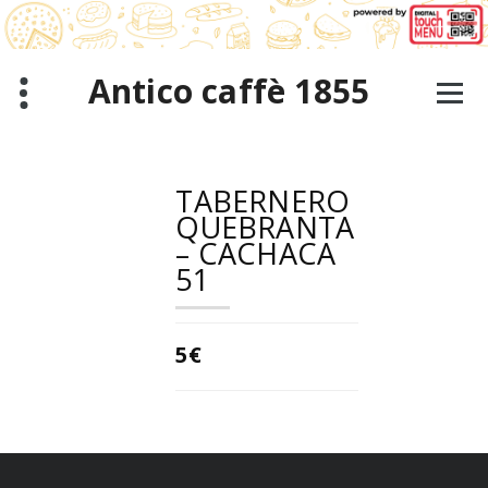
跳
至
正
文
Antico caffè 1855
TABERNERO
QUEBRANTA
– CACHACA
51
5€