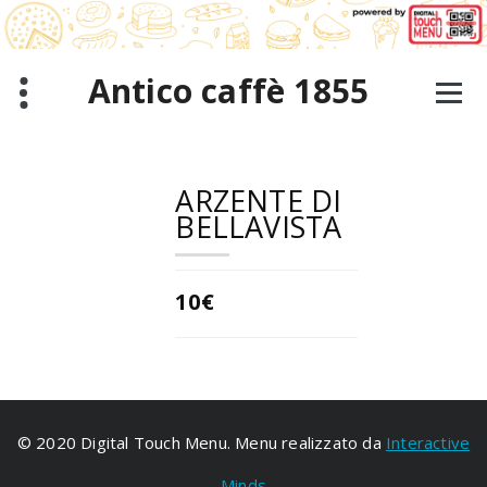
跳
至
正
文
Antico caffè 1855
ARZENTE DI
BELLAVISTA
10€
© 2020 Digital Touch Menu. Menu realizzato da
Interactive
Minds