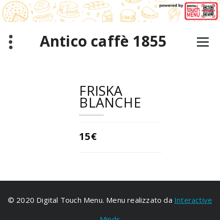
跳
至
正
文
Antico caffè 1855
FRISKA
BLANCHE
15€
© 2020 Digital Touch Menu. Menu realizzato da
Interactive
Minds