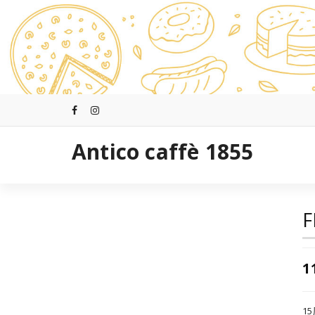
跳
至
正
文
Antico caffè 1855
F
1
1