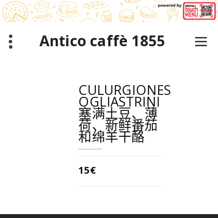
跳
至
正
文
Antico caffè 1855
CULURGIONES
OGLIASTRINI
塞满土豆、薄
荷、新鲜番茄
和绵羊干酪
15€