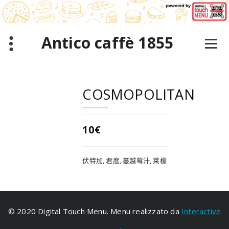
跳
至
正
文
Antico caffè 1855
COSMOPOLITAN
10€
伏特加, 君度, 蔓越莓汁, 莱檬
© 2020 Digital Touch Menu. Menu realizzato da
Interactive