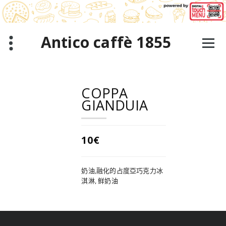
跳
至
正
文
Antico caffè 1855
COPPA
GIANDUIA
10€
奶油,融化的占度亞巧克力冰
淇淋, 鲜奶油