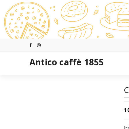
跳
至
正
文
Antico caffè 1855
C
1
巧