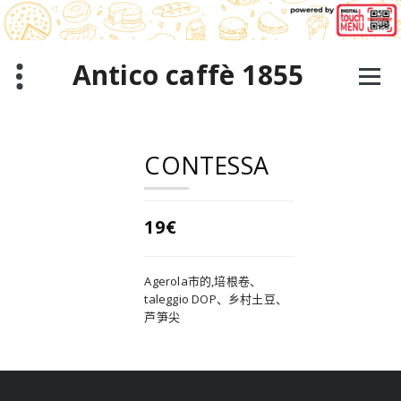
跳
至
正
文
Antico caffè 1855
CONTESSA
19€
Agerola市的,培根卷、
taleggio DOP、乡村土豆、
芦笋尖