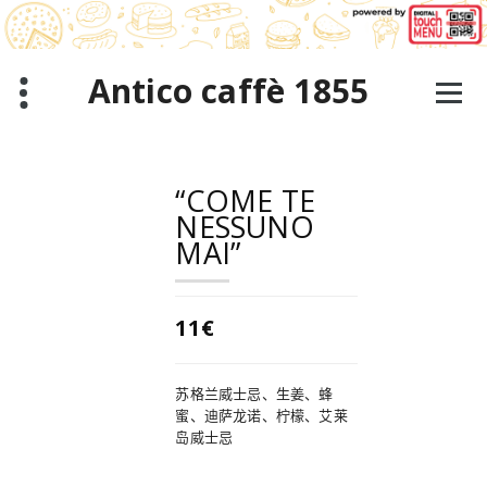
跳
至
正
文
Antico caffè 1855
“COME TE
NESSUNO
MAI”
11€
苏格兰威士忌、生姜、蜂
蜜、迪萨龙诺、柠檬、艾莱
岛威士忌