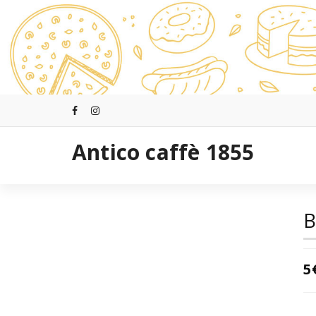
跳
至
正
文
Antico caffè 1855
B
5