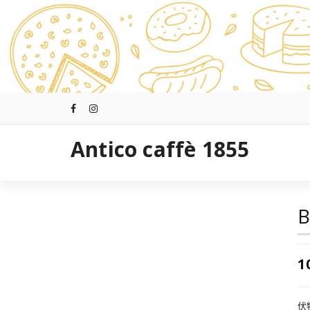
跳
至
正
文
Antico caffè 1855
B
1
伏