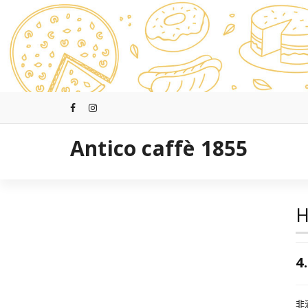
跳
至
正
文
Antico caffè 1855
H
4
非