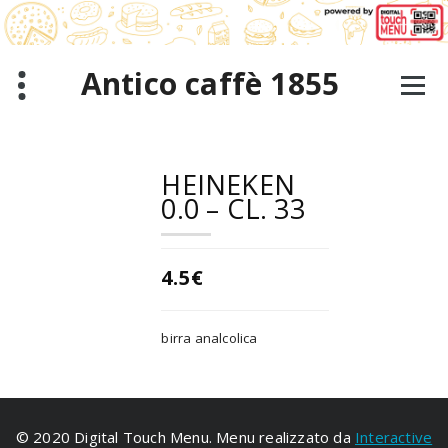
Salta
al
contenuto
Antico caffè 1855
HEINEKEN
0.0 – CL. 33
4.5€
birra analcolica
© 2020 Digital Touch Menu. Menu realizzato da
Interactive