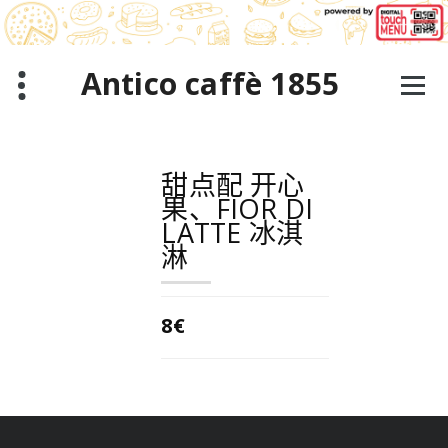
跳
至
正
文
Antico caffè 1855
甜点配 开心
果、FIOR DI
LATTE 冰淇
淋
8€