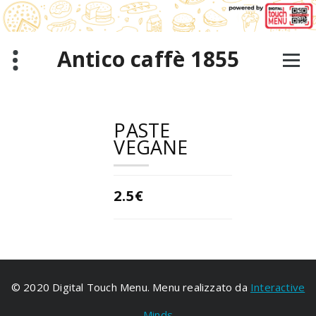
Salta
al
contenuto
Antico caffè 1855
PASTE
VEGANE
2.5€
© 2020 Digital Touch Menu. Menu realizzato da
Interactive
Minds