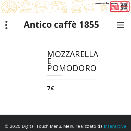
Salta
al
contenuto
Antico caffè 1855
MOZZARELLA
E
POMODORO
7€
© 2020 Digital Touch Menu. Menu realizzato da
Interactive