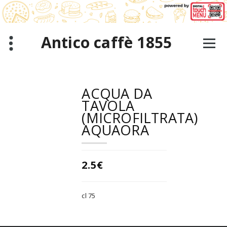
Salta
al
contenuto
Antico caffè 1855
ACQUA DA
TAVOLA
(MICROFILTRATA)
AQUAORA
2.5€
cl 75