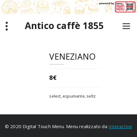
Saltar
al
contenido
Antico caffè 1855
VENEZIANO
8€
select, espumante, seltz
© 2020 Digital Touch Menu. Menu realizzato da
Interactive