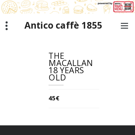
Saltar
al
contenido
Antico caffè 1855
THE
MACALLAN
18 YEARS
OLD
45€