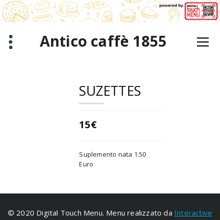
Saltar
al
contenido
Antico caffè 1855
SUZETTES
15€
Suplemento nata 1.50
Euro
© 2020 Digital Touch Menu. Menu realizzato da
Interactive