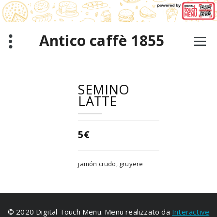
Saltar
al
contenido
Antico caffè 1855
SEMINO
LATTE
5€
jamón crudo, gruyere
© 2020 Digital Touch Menu. Menu realizzato da
Interactive