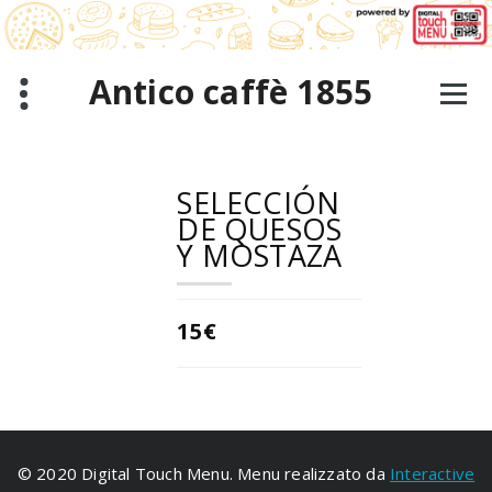
Saltar
al
contenido
Antico caffè 1855
SELECCIÓN
DE QUESOS
Y MOSTAZA
15€
© 2020 Digital Touch Menu. Menu realizzato da
Interactive