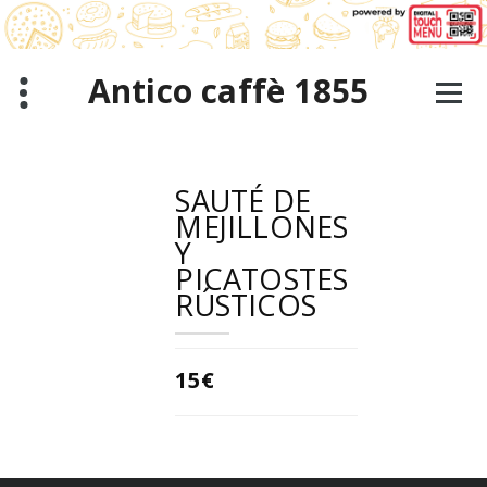
Saltar
al
contenido
Antico caffè 1855
SAUTÉ DE
MEJILLONES
Y
PICATOSTES
RÚSTICOS
15€