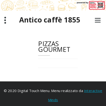
Saltar
al
contenido
Antico caffè 1855
PIZZAS
GOURMET
© 2020 Digital Touch Menu. Menu realizzato da
Interactive
Minds