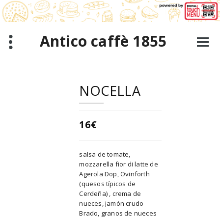
Saltar
al
contenido
Antico caffè 1855
NOCELLA
16€
salsa de tomate,
mozzarella fior di latte de
Agerola Dop, Ovinforth
(quesos típicos de
Cerdeña) , crema de
nueces, jamón crudo
Brado, granos de nueces