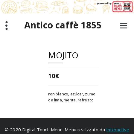
Saltar
al
contenido
Antico caffè 1855
MOJITO
10€
ron blanco, azúcar, zumo
de lima, menta, refresco
© 2020 Digital Touch Menu. Menu realizzato da
Interactive