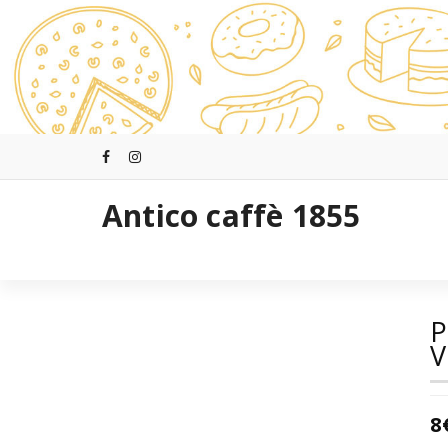
Saltar
al
contenido
Antico caffè 1855
P
V
8