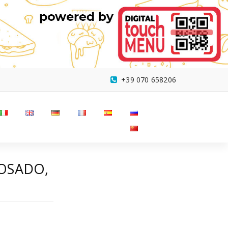
+39 070 658206
POSADO,