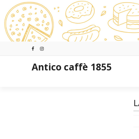
Saltar
al
contenido
Antico caffè 1855
L