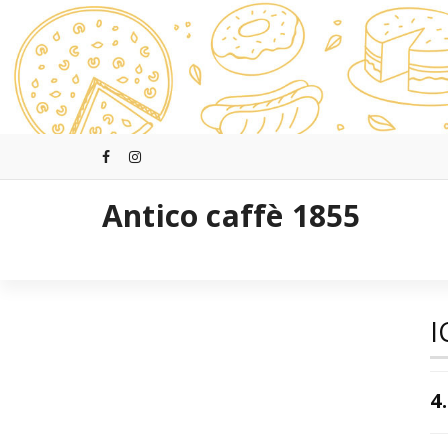
Saltar
al
contenido
Antico caffè 1855
I
4