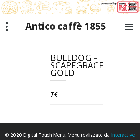
Saltar
al
contenido
Antico caffè 1855
BULLDOG –
SCAPEGRACE
GOLD
7€
© 2020 Digital Touch Menu. Menu realizzato da
Interactive