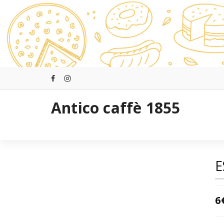
Saltar
al
contenido
Antico caffè 1855
E
6