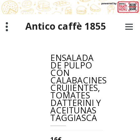
Saltar
al
contenido
Antico caffè 1855
ENSALADA
DE PULPO
CON
CALABACINES
CRUJIENTES,
TOMATES
DATTERINI Y
ACEITUNAS
TAGGIASCA
16€