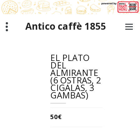
Saltar
al
contenido
Antico caffè 1855
EL PLATO
DEL
ALMIRANTE
(6 OSTRAS, 2
CIGALAS, 3
GAMBAS)
50€