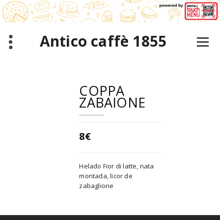
Saltar
al
contenido
Antico caffè 1855
COPPA
ZABAIONE
8€
Helado Fior di latte, nata
montada, licor de
zabaglione